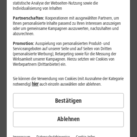
Jetzt unterbrechungsfrei ins sehr gute Netz wechseln.
statistische Analyse der Webseiten-Nutzung sowie die
Individualisierung von Inhalten
Ohne doppelte Kosten.*
Partnerschaften:
Kooperationen mit ausgewählten Partnern, um
Ihnen personalisierte Inhalte passend zu Ihren Interessen anzuzeigen
oder um gemeinsame Kampagnen auszuwerten, nachzuhalten und
abzurechnen.
Promotion:
Ausspielung von personalisierten Produkt- und
Serviceangeboten auf unserer Seite und auf Seiten von Dritten
(personalisierte Werbung), Retargeting sowie für die Messung der
Wirksamkeit unserer Kampagnen. Hierzu setzten wir Cookies von
Werbepartnern (Drittanbieter) ein.
Sie können die Verwendung von Cookies (mit Ausnahme der Kategorie
hier
notwendig)
auch einzeln auswählen oder ablehnen.
Bestätigen
29
,
99
€/Monat*
ab
dauerhaft
Ablehnen
Verfügbarkeit prüfen