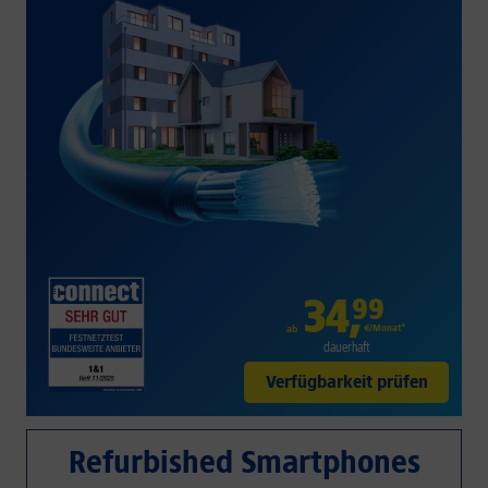
34
,
99
€/Monat*
ab
dauerhaft
Verfügbarkeit prüfen
Refurbished Smartphones