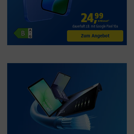
24
,
99
€/Monat*
dauerhaft z.B. mit Google Pixel 10a
Zum Angebot