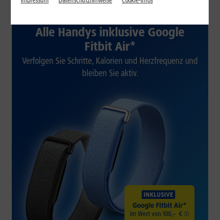
Impressum
Datenschutzhinweise
Cookie-Infos
1&1 SOMMER-SPECIAL
Alle Handys inklusive Google
Fitbit Air*
Verfolgen Sie Schritte, Kalorien und Herzfrequenz und
bleiben Sie aktiv.