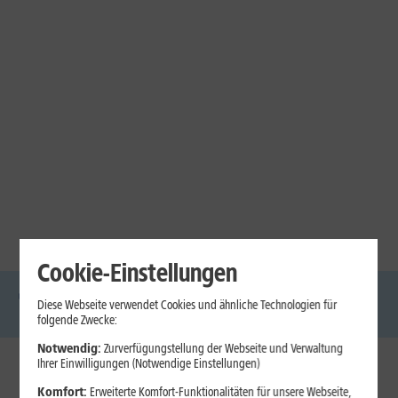
Cookie-Einstellungen
Diese Webseite verwendet Cookies und ähnliche Technologien für
DSL
Glasfaser
Internet
Handys
Mobilfunk-
Laptops
Tablets
folgende Zwecke:
Tarife
Notwendig:
Zurverfügungstellung der Webseite und Verwaltung
Ihrer Einwilligungen (Notwendige Einstellungen)
1&1 Internet
Komfort:
Erweiterte Komfort-Funktionalitäten für unsere Webseite,